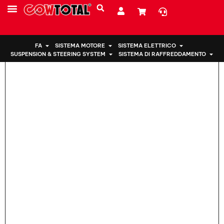
Casa
>
Supporto motore 12372-21230 Per TOYOTA COROLLA
CHI SIAMO
FA
SISTEMA MOTORE
SISTEMA ELETTRICO
SUSPENSION & STEERING SYSTEM
SISTEMA DI RAFFREDDAMENTO