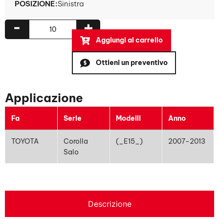
POSIZIONE:
Sinistra
-
+
Aggiungi al carrello
Ottieni un preventivo
Applicazione
Fa
Serie
Modelli
Anno
TOYOTA
Corolla
(_E15_)
2007-2013
Salo
Descrizione