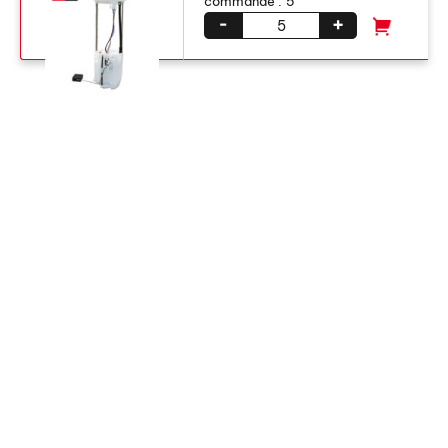
commande :
5
-
+