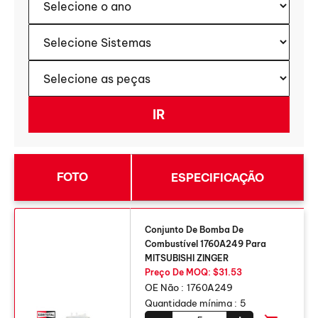
FOTO
ESPECIFICAÇÃO
Conjunto De Bomba De
Combustível 1760A249 Para
MITSUBISHI ZINGER
Preço De MOQ: $31.53
OE Não :
1760A249
Quantidade mínima :
5