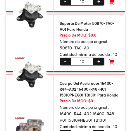
-
+
Soporte De Motor 50870-TA0-
A01 Para Honda
Precio De MOQ: $8.8
Número de equipo original :
50870-TA0-A01
Cantidad mínima de pedido :
10
-
+
Cuerpo Del Acelerador 16400-
R44-A02 16400-R48-H01
15810PNEG01 TB1301 Para Honda
Precio De MOQ: $0
Número de equipo original :
16400-R44-A02 16400-R48-
H01 15810PNEG01 TB1301
Cantidad mínima de pedido :
10