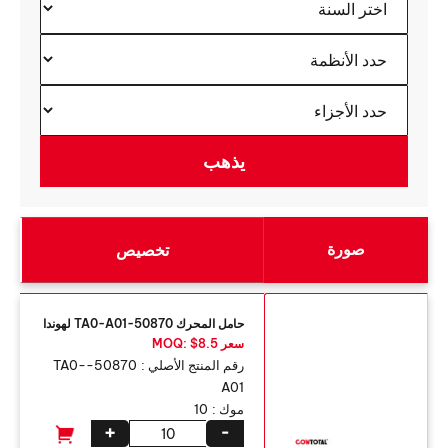
صورة
تخصيص
حامل المحرك 50870-TA0-A01 لهوندا
سعر MOQ: $8.5
رقم المنتج الأصلي :
50870-TA0-
A01
موك :
10
+
-