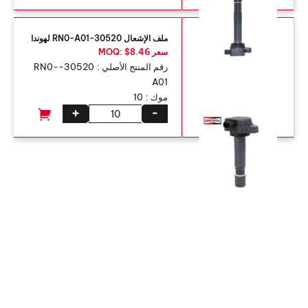
ملف الإشعال 30520-RN0-A01 لهوندا
سعر MOQ: $8.46
رقم المنتج الأصلي :
30520-RN0-
A01
موك :
10
+
-