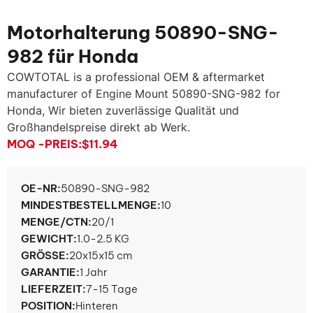
Motorhalterung 50890-SNG-
982 für Honda
COWTOTAL is a professional OEM & aftermarket
manufacturer of Engine Mount 50890-SNG-982 for
Honda
, Wir bieten zuverlässige Qualität und
Großhandelspreise direkt ab Werk.
MOQ -PREIS:
$11.94
OE-NR:
50890-SNG-982
MINDESTBESTELLMENGE:
10
MENGE/CTN:
20/1
GEWICHT:
1.0-2.5 KG
GRÖSSE:
20x15x15 cm
GARANTIE:
1 Jahr
LIEFERZEIT:
7-15 Tage
POSITION:
Hinteren