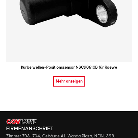
Kurbelwellen-Positionssensor NSC90610B für Roewe
Mehr anzeigen
FIRMENANSCHRIFT
Zimmer 703-704, Gebäude A1, Wanda Plaza, NEIN. 393,