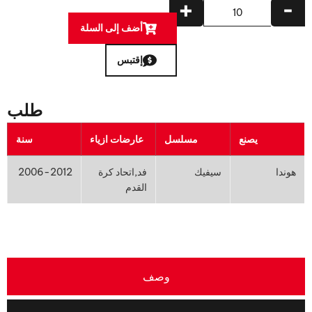
+
-
أضف إلى السلة
إقتبس
طلب
يصنع
مسلسل
عارضات ازياء
سنة
هوندا
سيفيك
فد,اتحاد كرة
2006-2012
القدم
وصف