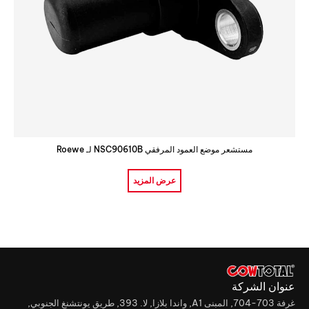
مستشعر موضع العمود المرفقي NSC90610B لـ Roewe
عرض المزيد
عنوان الشركة
غرفة 703-704, المبنى A1, واندا بلازا, لا. 393, طريق يونتشنغ الجنوبي,