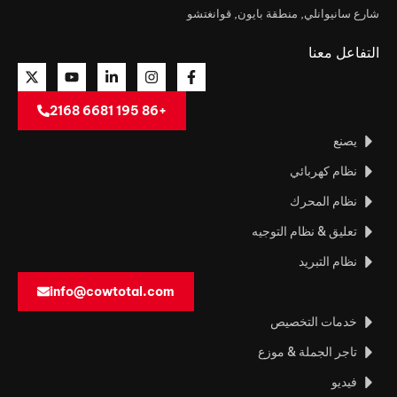
شارع سانيوانلي, منطقة بايون, قوانغتشو
التفاعل معنا
+86 195 6681 2168
يصنع
نظام كهربائي
نظام المحرك
تعليق & نظام التوجيه
نظام التبريد
info@cowtotal.com
خدمات التخصيص
تاجر الجملة & موزع
فيديو