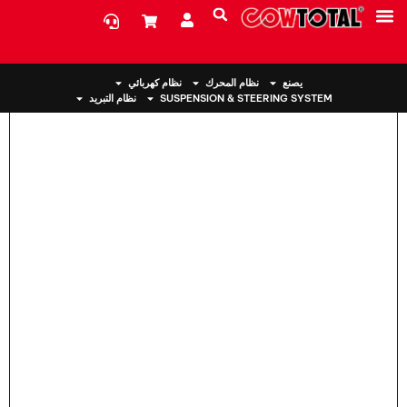
بيت
>
حامل المحرك 50890-SNG-982 لهوندا
معلومات عنا
يصنع
نظام المحرك
نظام كهربائي
SUSPENSION & STEERING SYSTEM
نظام التبريد