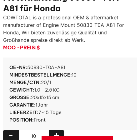
A81 für Honda
COWTOTAL is a professional OEM & aftermarket
manufacturer of Engine Mount 50830-T0A-A81 For
Honda
, Wir bieten zuverlässige Qualität und
Großhandelspreise direkt ab Werk.
MOQ -PREIS:
$
OE-NR:
50830-T0A-A81
MINDESTBESTELLMENGE:
10
MENGE/CTN:
20/1
GEWICHT:
1.0 - 2.5 KG
GRÖSSE:
20x15x15 cm
GARANTIE:
1 Jahr
LIEFERZEIT:
7-15 Tage
POSITION:
Front
-
+