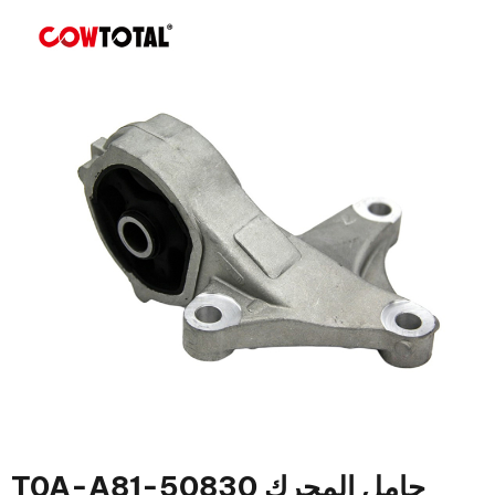
حامل المحرك 50830-T0A-A81