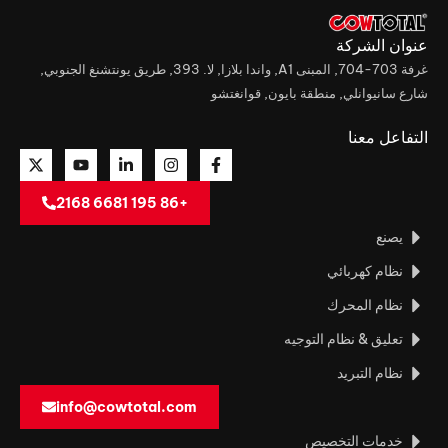
عنوان الشركة
غرفة 703-704, المبنى A1, واندا بلازا, لا. 393, طريق يونتشنغ الجنوبي,
شارع سانيوانلي, منطقة بايون, قوانغتشو
التفاعل معنا
+86 195 6681 2168
يصنع
نظام كهربائي
نظام المحرك
تعليق & نظام التوجيه
نظام التبريد
info@cowtotal.com
خدمات التخصيص