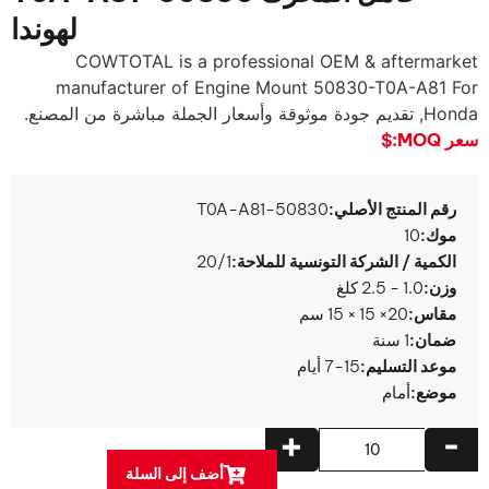
لهوندا
COWTOTAL is a professional OEM & aftermarket
manufacturer of Engine Mount 50830-T0A-A81 For
Honda
, تقديم جودة موثوقة وأسعار الجملة مباشرة من المصنع.
سعر MOQ:
$
رقم المنتج الأصلي:
50830-T0A-A81
موك:
10
الكمية / الشركة التونسية للملاحة:
20/1
وزن:
1.0 - 2.5 كلغ
مقاس:
20× 15 × 15 سم
ضمان:
1 سنة
موعد التسليم:
7-15 أيام
موضع:
أمام
+
-
أضف إلى السلة