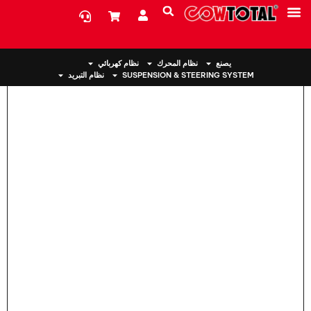
بيت
>
حامل المحرك 50830-T0A-A81 لهوندا
معلومات عنا
يصنع
نظام المحرك
نظام كهربائي
SUSPENSION & STEERING SYSTEM
نظام التبريد