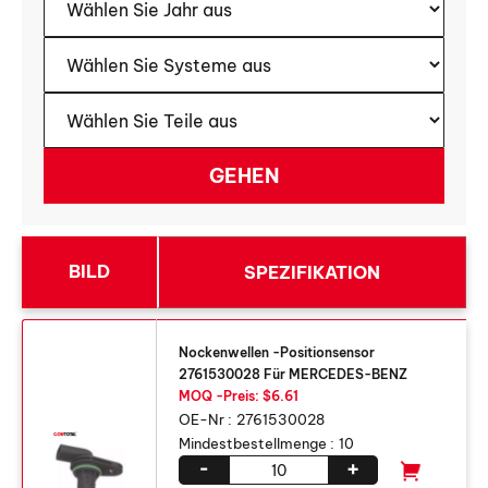
BILD
SPEZIFIKATION
Nockenwellen -Positionsensor
2761530028 Für MERCEDES-BENZ
MOQ -Preis: $6.61
OE-Nr :
2761530028
Mindestbestellmenge :
10
-
+