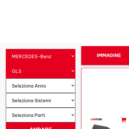
IMMAGINE
-
+