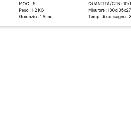
MOQ :
5
QUANTITÀ/CTN :
10/
Peso :
1.2 KG
Misurare :
180x135x2
Garanzia :
1 Anno
Tempi di consegna :