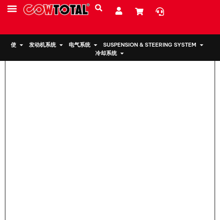
家
>
铃木氧气传感器 18213-80J00
服务
资源
关于我们
使
发动机系统
电气系统
SUSPENSION & STEERING SYSTEM
冷却系统