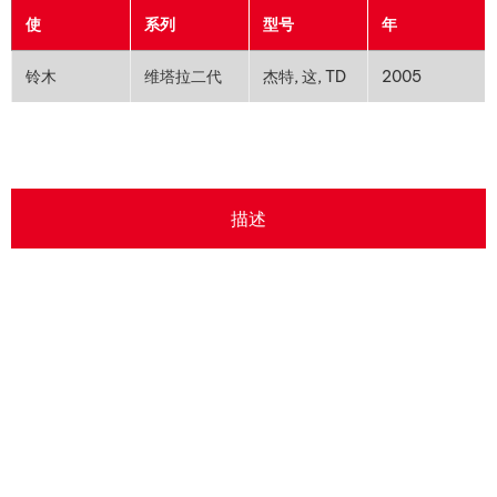
使
系列
型号
年
铃木
维塔拉二代
杰特, 这, TD
2005
描述