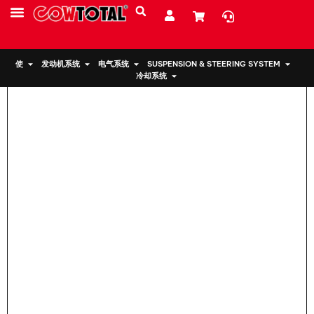
家
>
发动机支架 12371-74500 适用于丰田
服务
资源
关于我们
使
发动机系统
电气系统
SUSPENSION & STEERING SYSTEM
冷却系统