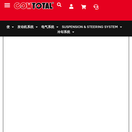
家
>
发动机支架 12371-74461 适用于 丰田 日产 沃尔沃
服务
资源
关于我们
使
发动机系统
电气系统
SUSPENSION & STEERING SYSTEM
冷却系统