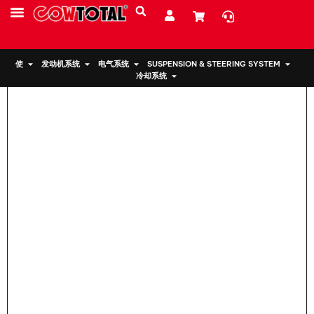
家
>
发动机支架 12363-20130 对于丰田
服务
资源
关于我们
使
发动机系统
电气系统
SUSPENSION & STEERING SYSTEM
冷却系统