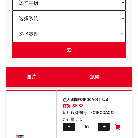
图片
规格
点火线圈F01R00A013大城
订价: $6.33
原厂设备编号 :
F01R00A013
起订量 :
10
-
+