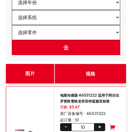
图片
规格
地图传感器 46531222 适用于阿尔法
罗密欧雪铁龙菲亚特蓝旗亚标致
订价: $3.67
原厂设备编号 :
46531222
起订量 :
10
-
+