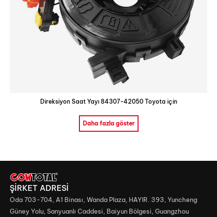
Direksiyon Saat Yayı 84307-42050 Toyota için
Daha fazla göster
ŞİRKET ADRESİ
Oda 703-704, A1 Binası, Wanda Plaza, HAYIR. 393, Yuncheng
Güney Yolu, Sanyuanlı Caddesi, Baiyun Bölgesi, Guangzhou