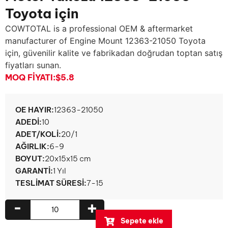
Toyota için
COWTOTAL is a professional OEM & aftermarket
manufacturer of Engine Mount
12363-21050 Toyota
için, güvenilir kalite ve fabrikadan doğrudan toptan satış
fiyatları sunan.
MOQ FIYATI:
$5.8
OE HAYIR:
12363-21050
ADEDI:
10
ADET/KOLI:
20/1
AĞIRLIK:
6-9
BOYUT:
20x15x15 cm
GARANTI:
1 Yıl
TESLIMAT SÜRESI:
7-15
-
+
Sepete ekle