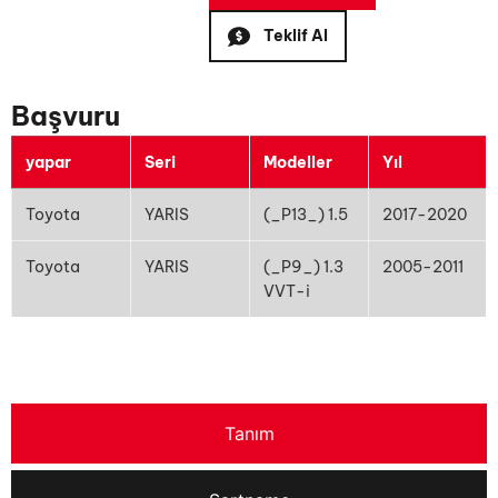
Teklif Al
Başvuru
yapar
Seri
Modeller
Yıl
Toyota
YARIS
(_P13_) 1.5
2017-2020
Toyota
YARIS
(_P9_) 1.3
2005-2011
VVT-i
Tanım