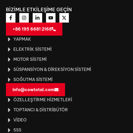
BİZİMLE ETKİLEŞİME GEÇİN
+86 195 6681 2168
YAPMAK
ELEKTRIK SISTEMI
MOTOR SISTEMI
SÜSPANSIYON & DIREKSIYON SISTEMI
SOĞUTMA SISTEMI
info@cowtotal.com
ÖZELLEŞTIRME HIZMETLERI
TOPTANCI & DISTRIBÜTÖR
VIDEO
SSS