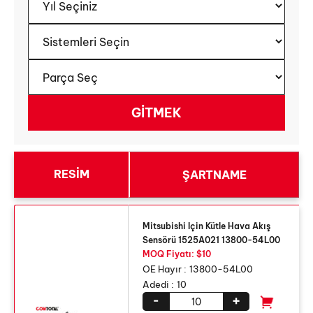
RESIM
ŞARTNAME
Mitsubishi Için Kütle Hava Akış
Sensörü 1525A021 13800-54L00
MOQ Fiyatı: $10
OE Hayır :
13800-54L00
Adedi :
10
-
+