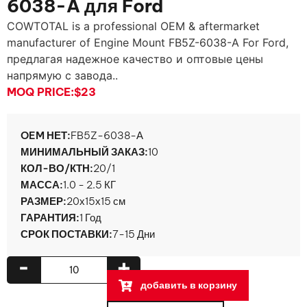
6038-A для Ford
COWTOTAL is a professional OEM & aftermarket
manufacturer of Engine Mount FB5Z-6038-A For Ford
,
предлагая надежное качество и оптовые цены
напрямую с завода..
MOQ PRICE:
$23
OEM НЕТ:
FB5Z-6038-А
МИНИМАЛЬНЫЙ ЗАКАЗ:
10
КОЛ-ВО/КТН:
20/1
МАССА:
1.0 - 2.5 КГ
РАЗМЕР:
20х15х15 см
ГАРАНТИЯ:
1 Год
СРОК ПОСТАВКИ:
7-15 Дни
-
+
добавить в корзину