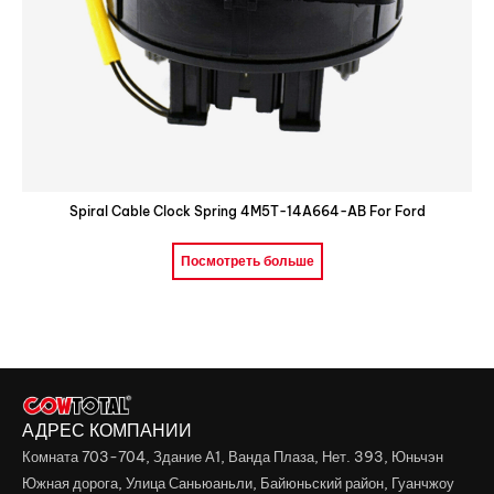
Spiral Cable Clock Spring 4M5T-14A664-AB For Ford
Посмотреть больше
АДРЕС КОМПАНИИ
Комната 703-704, Здание А1, Ванда Плаза, Нет. 393, Юньчэн
Южная дорога, Улица Саньюаньли, Байюньский район, Гуанчжоу