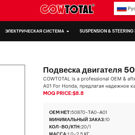
Ру
ЭЛЕКТРИЧЕСКАЯ СИСТЕМА
SUSPENSION & STEERING
Подвеска двигателя 5
COWTOTAL is a professional OEM & aft
A01 For Honda
, предлагая надежное к
MOQ PRICE:
$8.8
OEM НЕТ:
50870-ТА0-А01
МИНИМАЛЬНЫЙ ЗАКАЗ:
10
КОЛ-ВО/КТН:
20/1
МАССА:
1.0-2.5 КГ