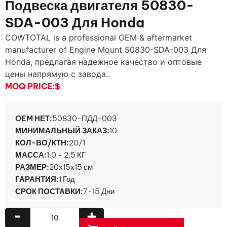
Подвеска двигателя 50830-
SDA-003 Для Honda
COWTOTAL is a professional OEM & aftermarket
manufacturer of Engine Mount 50830-SDA
-003 Для
Honda, предлагая надежное качество и оптовые
цены напрямую с завода..
MOQ PRICE:
$
OEM НЕТ:
50830-ПДД-003
МИНИМАЛЬНЫЙ ЗАКАЗ:
10
КОЛ-ВО/КТН:
20/1
МАССА:
1.0 - 2.5 КГ
РАЗМЕР:
20х15х15 см
ГАРАНТИЯ:
1 Год
СРОК ПОСТАВКИ:
7-15 Дни
-
+