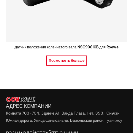
Датчик положения коленчатого вала NSC90610B для Roewe
Посмотреть больше
АДРЕС КОМПАНИИ
Комната 703-704, Здание А1, Ванда Плаза, Нет. 393, Юньчэн
Южная дорога, Улица Саньюаньли, Байюньский район, Гуанчжоу