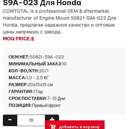
S9A-023 Для Honda
COWTOTAL is a professional OEM & aftermarket
manufacturer of Engine Mount 50821-S9A
-023 Для
Honda, предлагая надежное качество и оптовые
цены напрямую с завода..
MOQ PRICE:
$
OEM НЕТ:
50821-S9A-023
МИНИМАЛЬНЫЙ ЗАКАЗ:
10
КОЛ-ВО/КТН:
20/1
МАССА:
1.0 - 2.5 КГ
РАЗМЕР:
20х15х15 см
ГАРАНТИЯ:
1 Год
СРОК ПОСТАВКИ:
7-15 Дни
ПОЗИЦИЯ:
Правый фронт
-
+
добавить в корзину