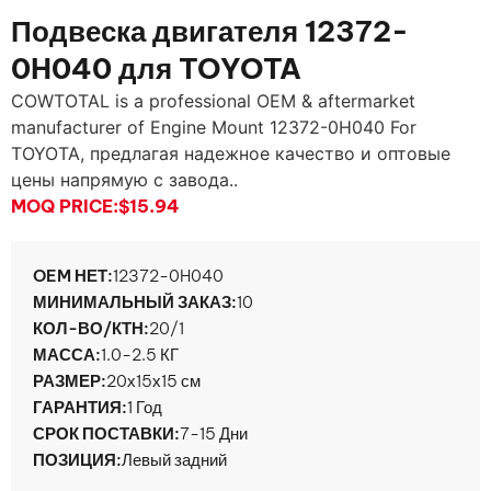
Подвеска двигателя 12372-
0H040 для TOYOTA
COWTOTAL is a professional OEM & aftermarket
manufacturer of Engine Mount 12372-0H040 For
TOYOTA
, предлагая надежное качество и оптовые
цены напрямую с завода..
MOQ PRICE:
$15.94
OEM НЕТ:
12372-0H040
МИНИМАЛЬНЫЙ ЗАКАЗ:
10
КОЛ-ВО/КТН:
20/1
МАССА:
1.0-2.5 КГ
РАЗМЕР:
20х15х15 см
ГАРАНТИЯ:
1 Год
СРОК ПОСТАВКИ:
7-15 Дни
ПОЗИЦИЯ:
Левый задний