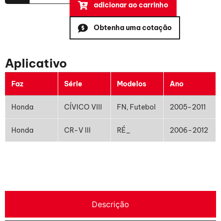
adicionar ao carrinho
Obtenha uma cotação
Aplicativo
Faz
Série
Modelos
Ano
Honda
CÍVICO VIII
FN, Futebol
2005-2011
Honda
CR-V III
RÉ_
2006-2012
Descrição