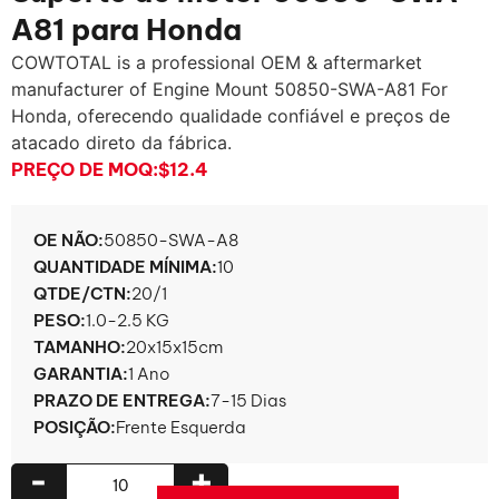
A81 para Honda
COWTOTAL is a professional OEM & aftermarket
manufacturer of Engine Mount 50850-SWA-A81 For
Honda
, oferecendo qualidade confiável e preços de
atacado direto da fábrica.
PREÇO DE MOQ:
$12.4
OE NÃO:
50850-SWA-A8
QUANTIDADE MÍNIMA:
10
QTDE/CTN:
20/1
PESO:
1.0-2.5 KG
TAMANHO:
20x15x15cm
GARANTIA:
1 Ano
PRAZO DE ENTREGA:
7-15 Dias
POSIÇÃO:
Frente Esquerda
-
+