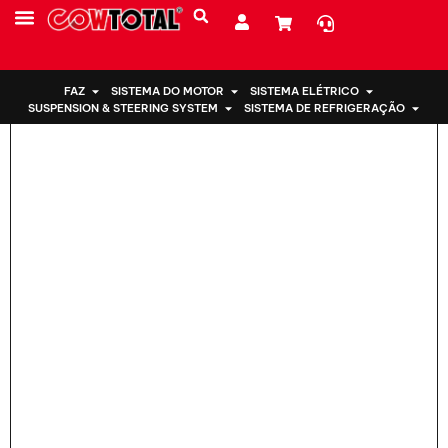
Lar
>
Suporte de motor 50850-SWA-A81 para Honda
SOBRE NÓS
FAZ
SISTEMA DO MOTOR
SISTEMA ELÉTRICO
SUSPENSION & STEERING SYSTEM
SISTEMA DE REFRIGERAÇÃO