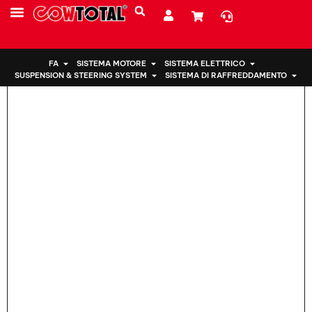
Casa
>
Supporto motore 50850-SWA-A81 Per Honda
CHI SIAMO
FA
SISTEMA MOTORE
SISTEMA ELETTRICO
SUSPENSION & STEERING SYSTEM
SISTEMA DI RAFFREDDAMENTO