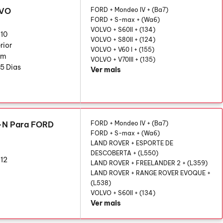
LVO
FORD + Mondeo IV + (Ba7)
FORD + S-max + (Wa6)
VOLVO + S60II + (134)
10
VOLVO + S80II + (124)
rior
VOLVO + V60 I + (155)
cm
VOLVO + V70III + (135)
5 Dias
Ver mais
-N Para FORD
FORD + Mondeo IV + (Ba7)
FORD + S-max + (Wa6)
LAND ROVER + ESPORTE DE
DESCOBERTA + (L550)
12
LAND ROVER + FREELANDER 2 + (L359)
LAND ROVER + RANGE ROVER EVOQUE +
(L538)
VOLVO + S60II + (134)
Ver mais