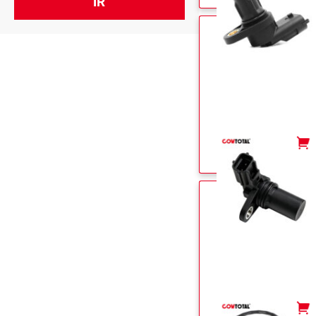
-
+
-
+