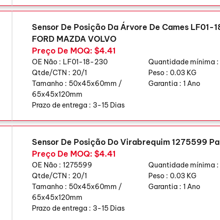
Sensor De Posição Da Árvore De Cames LF01-
FORD MAZDA VOLVO
Preço De MOQ: $4.41
OE Não :
LF01-18-230
Quantidade mínima :
Qtde/CTN :
20/1
Peso :
0.03 KG
Tamanho :
50x45x60mm /
Garantia :
1 Ano
65x45x120mm
Prazo de entrega :
3-15 Dias
Sensor De Posição Do Virabrequim 1275599 P
Preço De MOQ: $4.41
OE Não :
1275599
Quantidade mínima :
Qtde/CTN :
20/1
Peso :
0.03 KG
Tamanho :
50x45x60mm /
Garantia :
1 Ano
65x45x120mm
Prazo de entrega :
3-15 Dias