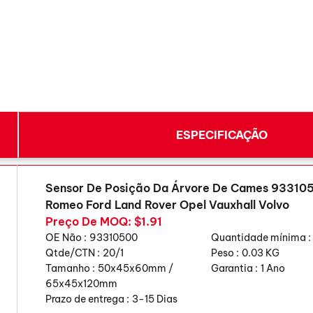
ESPECIFICAÇÃO
Sensor De Posição Da Árvore De Cames 933105
Romeo Ford Land Rover Opel Vauxhall Volvo
Preço De MOQ: $1.91
OE Não :
93310500
Quantidade mínima :
Qtde/CTN :
20/1
Peso :
0.03 KG
Tamanho :
50x45x60mm /
Garantia :
1 Ano
65x45x120mm
Prazo de entrega :
3-15 Dias