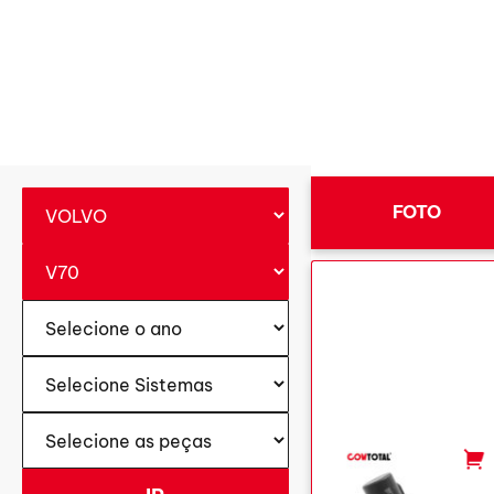
FOTO
-
+