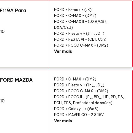
F119A Para
FORD + B-max + (JK)
FORD + C-MAX + (DM2)
FORD + C-MAX II + (DXA/CB7,
DXA/CEU)
10
FORD + Fiesta v + (Jh_, JD_)
FORD + FESTA VI + (CB1, Ccn)
FORD + FOCO C-MAX + (DM2)
Ver mais
a FORD MAZDA
FORD + C-MAX + (DM2)
FORD + Fiesta v + (Jh_, JD_)
FORD + FOCO C-MAX + (DM2)
FORD + FOCO II + (E_, BD_, HD, PD, DS,
10
PCH, FFS, Profissional de saúde)
FORD + Galaxy II + (Wa6)
FORD + MAVERICO + 2.3 16V
Ver mais