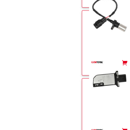
-
+
-
+