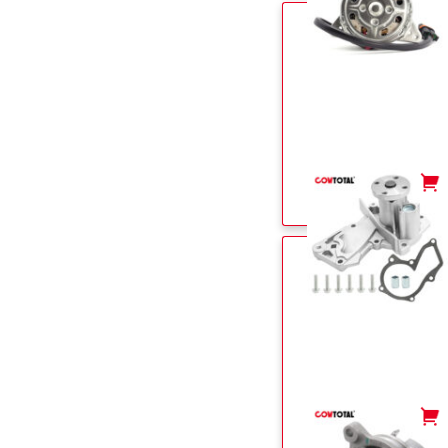
-
+
-
+