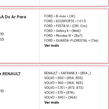
A Do Ar Para
FORD + B-max + (JK)
FORD + ECOSPORTE + 1.0 1.5
FORD + FESTA VI + (CB1, Ccn)
FORD + Galaxy II + (Wa6)
10
FORD + Mondeo IV + (Ba7)
 KG
FORD + GUARDA-FLORESTAL + (Tke)
Ver mais
or RENAULT
RENAULT + SAFRANE II + (B54_)
VOLVO + 850 + (854, 855)
VOLVO + 960 + (964, 965)
VOLVO + C70 i + (872, 873)
10
VOLVO + S70 + (874)
VOLVO + S90 I + (964)
Ver mais