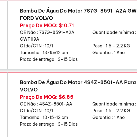
Bomba De Água Do Motor 7S7G-8591-A2A GW
FORD VOLVO
Preço De MOQ: $10.71
OE Não :
7S7G-8591-A2A
Quantidade mínima :
GWF119A
Qtde/CTN :
10/1
Peso :
1.5 – 2.2 KG
Tamanho :
18×15×12 cm
Garantia :
1 Ano
Prazo de entrega :
3-15 Dias
Bomba De Água Do Motor 4S4Z-8501-AA Par
VOLVO
Preço De MOQ: $6.85
OE Não :
4S4Z-8501-AA
Quantidade mínima :
Qtde/CTN :
10/1
Peso :
1.5 – 2.2 KG
Tamanho :
18×15×12 cm
Garantia :
1 Ano
Prazo de entrega :
3-15 Dias