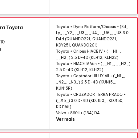
ra Toyota
Toyota + Dyna Platform/Chassis + (Kd_,
Ly_, _Y2_, _U3_, _U4_, _U6_, _U8 3.0
D4d (QUANDO221, QUANDO231,
10
KDY251, QUANDO261)
g
Toyota + Ônibus HIACE IV + (__H1_,
__H2_) 2.5 D-4D (KLH12, KLH22)
Toyota + HIACE IV Van + (__H1_, __H2_)
2.5 D-4D (KLH12, KLH22)
Toyota + Captador HILUX VII + (_N1_,
_N2_, _N3_) 2.5 D-4D (KUN15_,
KUN15R)
Toyota + CRUZADOR TERRA PRADO +
(_J15_) 3.0 D-4D (KDJ150_, KDJ150,
KDJ155)
Volvo + S60II + (134) D4
Ver mais