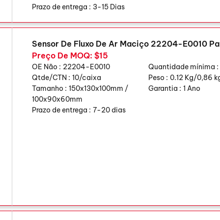
Prazo de entrega :
3-15 Dias
Sensor De Fluxo De Ar Maciço 22204-E0010 Pa
Preço De MOQ: $15
OE Não :
22204-E0010
Quantidade mínima :
Qtde/CTN :
10/caixa
Peso :
0.12 Kg/0,86 k
Tamanho :
150x130x100mm /
Garantia :
1 Ano
100x90x60mm
Prazo de entrega :
7-20 dias