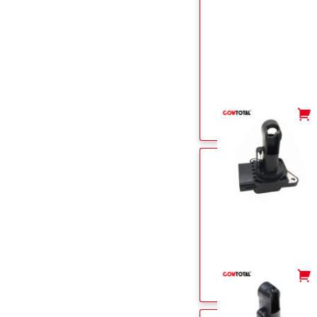
-
+
-
+