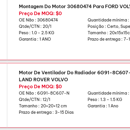
Montagem Do Motor 30680474 Para FORD VO
Preço De MOQ: $0
OE Não :
30680474
Quantidade mínima :
Qtde/CTN :
20/1
Posição :
Certo, Supe
Peso :
1.0 - 2.5 KG
Tamanho :
20x15x15
Garantia :
1 ANO
Prazo de entrega :
7-1
Motor De Ventilador Do Radiador 6G91-8C607
LAND ROVER VOLVO
Preço De MOQ: $0
OE Não :
6G91-8C607-N
Quantidade mínima :
Qtde/CTN :
12/1
Peso :
1.3 – 1.5 KG
Tamanho :
20×20×12 cm
Garantia :
1 Ano
Prazo de entrega :
3-15 Dias