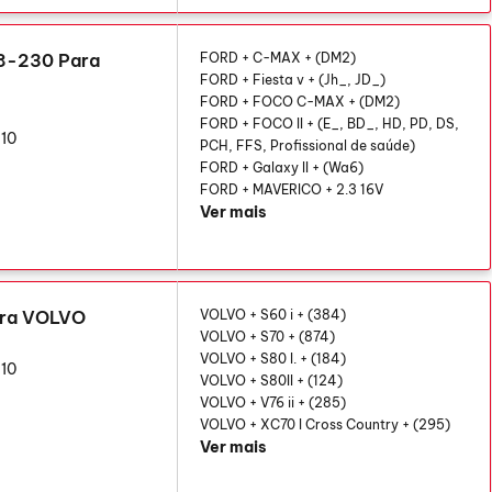
18-230 Para
FORD + C-MAX + (DM2)
FORD + Fiesta v + (Jh_, JD_)
FORD + FOCO C-MAX + (DM2)
FORD + FOCO II + (E_, BD_, HD, PD, DS,
10
PCH, FFS, Profissional de saúde)
FORD + Galaxy II + (Wa6)
FORD + MAVERICO + 2.3 16V
Ver mais
ara VOLVO
VOLVO + S60 i + (384)
VOLVO + S70 + (874)
VOLVO + S80 I. + (184)
10
VOLVO + S80II + (124)
VOLVO + V76 ii + (285)
VOLVO + XC70 I Cross Country + (295)
Ver mais