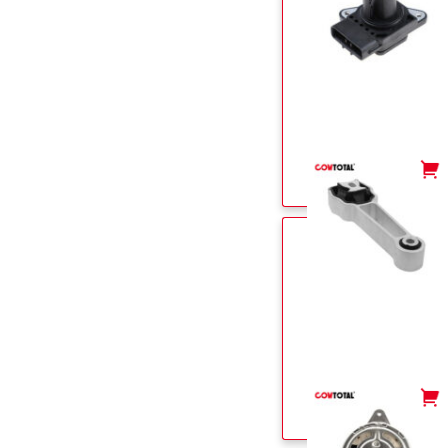
-
+
-
+