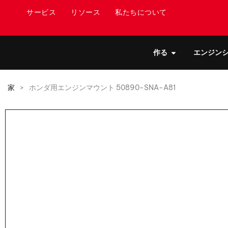
サービス
リソース
私たちについて
作る
エンジン
家
>
ホンダ用エンジンマウント 50890-SNA-A81