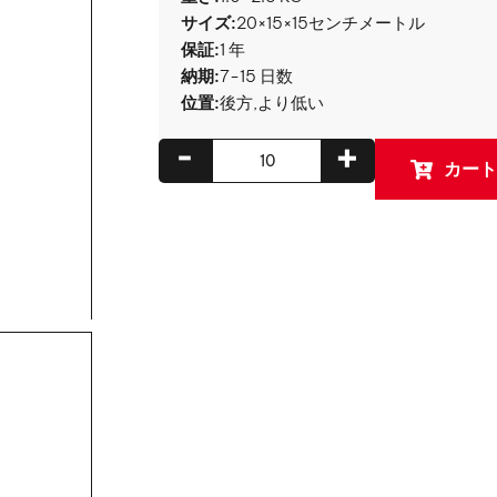
サイズ:
20×15×15センチメートル
保証:
1 年
納期:
7-15 日数
位置:
後方,より低い
-
+
カート