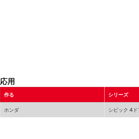
応用
作る
シリーズ
ホンダ
シビック 4