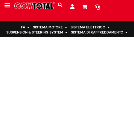
Casa
>
Supporto motore 50890-SNA-A81 per Honda
CHI SIAMO
FA
SISTEMA MOTORE
SISTEMA ELETTRICO
SUSPENSION & STEERING SYSTEM
SISTEMA DI RAFFREDDAMENTO