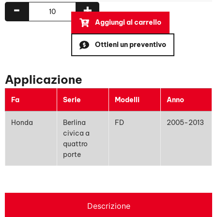
-
+
Aggiungi al carrello
Ottieni un preventivo
Applicazione
Fa
Serie
Modelli
Anno
Honda
Berlina
FD
2005-2013
civica a
quattro
porte
Descrizione