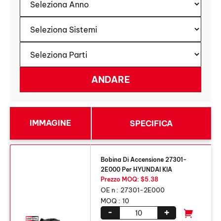
IMMAGINE
SPECIFICA
Bobina Di Accensione 27301-
2E000 Per HYUNDAI KIA
Prezzo MOQ: $5.38
OE n :
27301-2E000
MOQ :
10
-
+