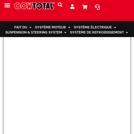
Maison
>
Support moteur 50830-T2C-W01 pour Honda
PRESTATIONS DE SERVICE
À PROPOS DE NOUS
FAIT DU
SYSTÈME MOTEUR
SYSTÈME ÉLECTRIQUE
SUSPENSION & STEERING SYSTEM
SYSTÈME DE REFROIDISSEMENT