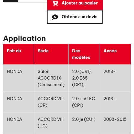
Ajouter au panier
Obtenez un devis
Application
Fait du
Série
Des
Année
modèles
HONDA
Salon
2.0 (CR1),
2013-
ACCORD IX
2.0 E85
(Croisement)
(CR1),
HONDA
ACCORD VIII
2.0 i-VTEC
2013-
(CP)
(CP1)
HONDA
ACCORD VIII
2.0 je (CU1)
2008-2015
(UC)