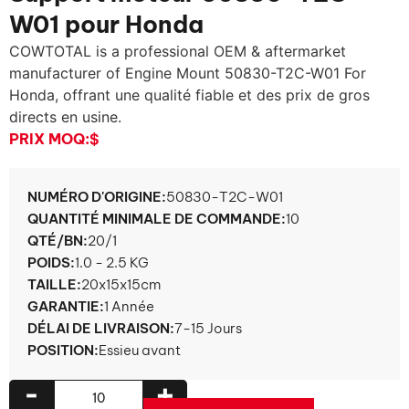
W01 pour Honda
COWTOTAL is a professional OEM & aftermarket
manufacturer of Engine Mount 50830-T2C-W01 For
Honda
, offrant une qualité fiable et des prix de gros
directs en usine.
PRIX ​​MOQ:
$
NUMÉRO D'ORIGINE:
50830-T2C-W01
QUANTITÉ MINIMALE DE COMMANDE:
10
QTÉ/BN:
20/1
POIDS:
1.0 - 2.5 KG
TAILLE:
20x15x15cm
GARANTIE:
1 Année
DÉLAI DE LIVRAISON:
7-15 Jours
POSITION:
Essieu avant
-
+