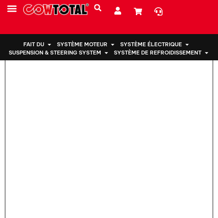
Maison
>
Support moteur 50820-TR0-A61 pour Honda
PRESTATIONS DE SERVICE
À PROPOS DE NOUS
FAIT DU
SYSTÈME MOTEUR
SYSTÈME ÉLECTRIQUE
SUSPENSION & STEERING SYSTEM
SYSTÈME DE REFROIDISSEMENT