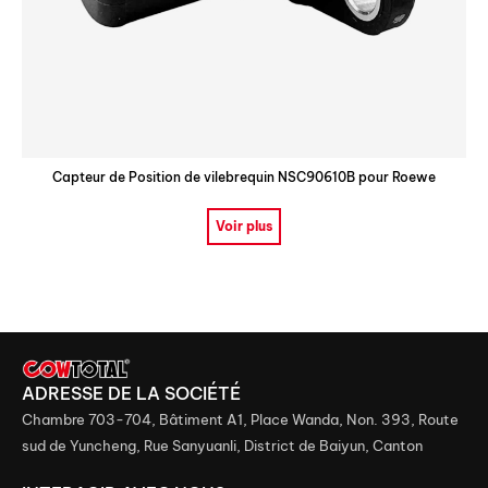
Capteur de Position de vilebrequin NSC90610B pour Roewe
Voir plus
ADRESSE DE LA SOCIÉTÉ
Chambre 703-704, Bâtiment A1, Place Wanda, Non. 393, Route
sud de Yuncheng, Rue Sanyuanli, District de Baiyun, Canton