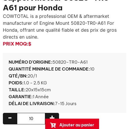
A61 pour Honda
COWTOTAL is a professional OEM & aftermarket
manufacturer of Engine Mount 50820-TR0-A61 For
Honda
, offrant une qualité fiable et des prix de gros
directs en usine.
PRIX ​​MOQ:
$
NUMÉRO D'ORIGINE:
50820-TR0-A61
QUANTITÉ MINIMALE DE COMMANDE:
10
QTÉ/BN:
20/1
POIDS:
1.0 - 2.5 KG
TAILLE:
20x15x15cm
GARANTIE:
1 Année
DÉLAI DE LIVRAISON:
7-15 Jours
-
+
Ajouter au panier