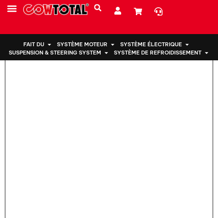
Maison
>
Support moteur 12372-10040 Pour TOYOTA STARLET
PRESTATIONS DE SERVICE
À PROPOS DE NOUS
FAIT DU
SYSTÈME MOTEUR
SYSTÈME ÉLECTRIQUE
SUSPENSION & STEERING SYSTEM
SYSTÈME DE REFROIDISSEMENT