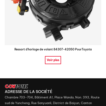
Ressort d'horloge de volant 84307-42050 PourToyota
Voir plus
ADRESSE DE LA SOCIÉTÉ
Chambre 703-704, Bâtiment A1, Place Wanda, Non. 393, Route
sud de Yuncheng, Rue Sanyuanli, District de Baiyun, Canton