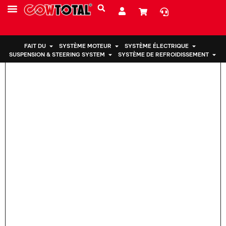
Maison
>
Support moteur 12372-0D190 pour TOYOTA
PRESTATIONS DE SERVICE
À PROPOS DE NOUS
FAIT DU
SYSTÈME MOTEUR
SYSTÈME ÉLECTRIQUE
SUSPENSION & STEERING SYSTEM
SYSTÈME DE REFROIDISSEMENT