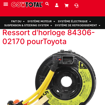
Année du produit:
PRESTATIONS DE SERVICE
À PROPOS DE NOUS
2004
FAIT DU
SYSTÈME MOTEUR
SYSTÈME ÉLECTRIQUE
SUSPENSION & STEERING SYSTEM
SYSTÈME DE REFROIDISSEMENT
Ressort d'horloge 84306-
02170 pourToyota