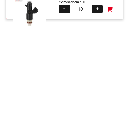
commande :
10
-
+