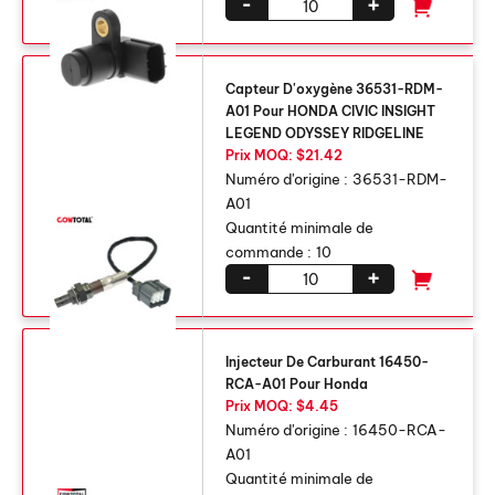
-
+
Capteur D'oxygène 36531-RDM-
A01 Pour HONDA CIVIC INSIGHT
LEGEND ODYSSEY RIDGELINE
Prix ​​MOQ: $21.42
Numéro d'origine :
36531-RDM-
A01
Quantité minimale de
commande :
10
-
+
Injecteur De Carburant 16450-
RCA-A01 Pour Honda
Prix ​​MOQ: $4.45
Numéro d'origine :
16450-RCA-
A01
Quantité minimale de