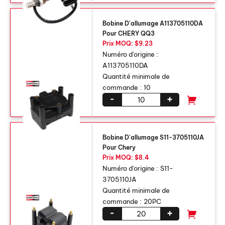
Bobine D'allumage A113705110DA
Pour CHERY QQ3
Prix ​​MOQ: $9.23
Numéro d'origine :
A113705110DA
Quantité minimale de
commande :
10
-
+
Bobine D'allumage S11-3705110JA
Pour Chery
Prix ​​MOQ: $8.4
Numéro d'origine :
S11-
3705110JA
Quantité minimale de
commande :
20PC
-
+