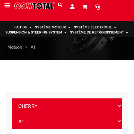
PRESTATIONS DE SERVICE
À PROPOS DE NOUS
FAIT DU
SYSTÈME MOTEUR
SYSTÈME ÉLECTRIQUE
SUSPENSION & STEERING SYSTEM
SYSTÈME DE REFROIDISSEMENT
Maison
>
A1