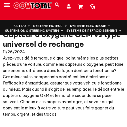
Maison
>
Blogue/Actualités
>
Capteur d'oxygène OEM vs type universel de rechange
PRESTATIONS DE SERVICE
À PROPOS DE NOUS
FAIT DU
SYSTÈME MOTEUR
SYSTÈME ÉLECTRIQUE
SUSPENSION & STEERING SYSTEM
SYSTÈME DE REFROIDISSEMENT
Capteur d'oxygène OEM vs type
universel de rechange
11/26/2024
Avez-vous déjà remarqué à quel point même les plus petites
pièces d'une voiture, comme les capteurs d'oxygène, peut faire
une énorme différence dans la façon dont cela fonctionne?
Ces minuscules composants contrôlent les émissions et
l’efficacité énergétique, assurer que votre véhicule fonctionne
au mieux. Mais quand il s'agit de les remplacer, le débat entre le
capteur d'oxygène OEM et le marché secondaire se pose
souvent. Chacun a ses propres avantages, et savoir ce qui
convient le mieux à votre voiture peut vous faire gagner du
temps, argent, et des tracas.