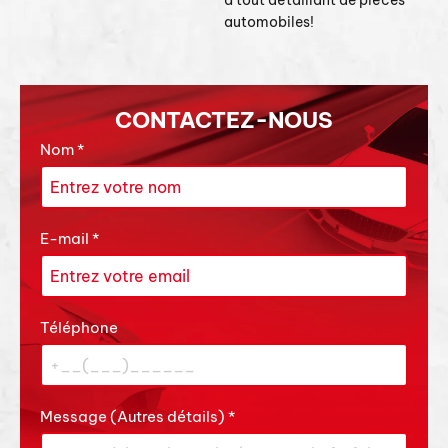
à tout détaillant de pièces
automobiles!
CONTACTEZ-NOUS
Nom
*
E-mail
*
Téléphone
Message (Autres détails)
*