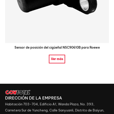
Sensor de posición del cigüeñal NSC90610B para Roewe
Ver más
DIRECCIÓN DE LA EMPRESA
Habitación 703-704, Edificio A1, Wanda Plaza, No. 393,
Carretera Sur de Yuncheng, Calle Sanyuanli, Distrito de Baiyun,