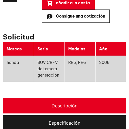
añadir a la cesta
Consigue una cotización
Solicitud
Marcas
Serie
Modelos
Año
honda
SUV CR-V
RE5, RE6
2006
de tercera
generación
Descripción
Especificación