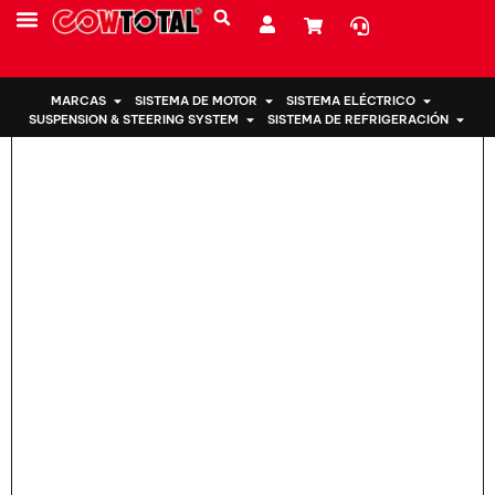
Hogar
>
Soporte de motor 50890-SWA-A81 para Honda
SOBRE NOSOTROS
MARCAS
SISTEMA DE MOTOR
SISTEMA ELÉCTRICO
SUSPENSION & STEERING SYSTEM
SISTEMA DE REFRIGERACIÓN