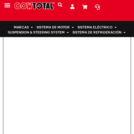
Hogar
>
Soporte de motor 50890-SWA-000 para honda
SOBRE NOSOTROS
MARCAS
SISTEMA DE MOTOR
SISTEMA ELÉCTRICO
SUSPENSION & STEERING SYSTEM
SISTEMA DE REFRIGERACIÓN