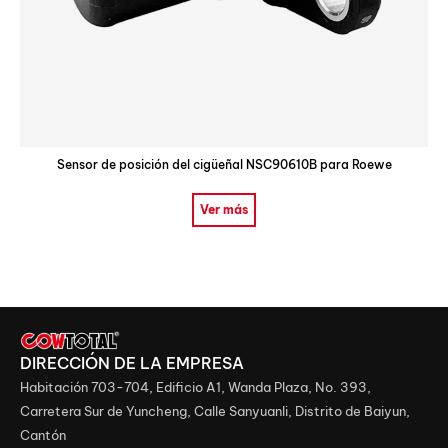
Sensor de posición del cigüeñal NSC90610B para Roewe
Ver más
DIRECCIÓN DE LA EMPRESA
Habitación 703-704, Edificio A1, Wanda Plaza, No. 393,
Carretera Sur de Yuncheng, Calle Sanyuanli, Distrito de Baiyun,
Cantón