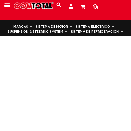
Hogar
>
Soporte de motor 50880-SNA-A82 para Honda
SOBRE NOSOTROS
MARCAS
SISTEMA DE MOTOR
SISTEMA ELÉCTRICO
SUSPENSION & STEERING SYSTEM
SISTEMA DE REFRIGERACIÓN