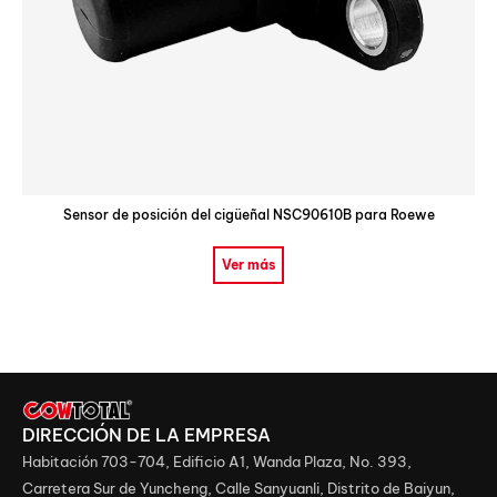
Sensor de posición del cigüeñal NSC90610B para Roewe
Ver más
DIRECCIÓN DE LA EMPRESA
Habitación 703-704, Edificio A1, Wanda Plaza, No. 393,
Carretera Sur de Yuncheng, Calle Sanyuanli, Distrito de Baiyun,