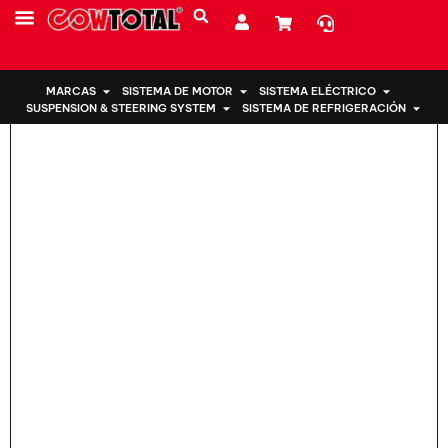
Hogar
>
Soporte del motor 50850-T7J-003 Para Honda
SOBRE NOSOTROS
MARCAS
SISTEMA DE MOTOR
SISTEMA ELÉCTRICO
SUSPENSION & STEERING SYSTEM
SISTEMA DE REFRIGERACIÓN