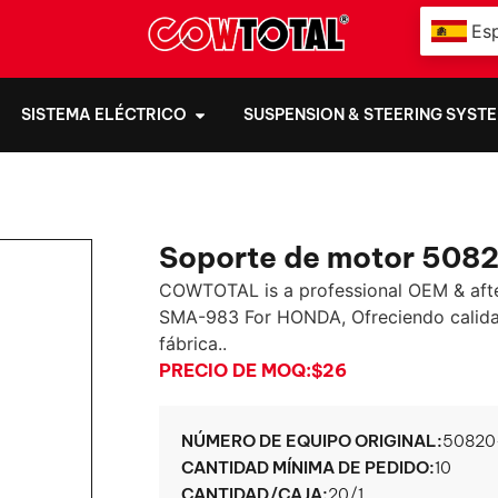
Es
SISTEMA ELÉCTRICO
SUSPENSION & STEERING SYST
Soporte de motor 50
COWTOTAL is a professional OEM & aft
SMA-983 For HONDA
, Ofreciendo calid
fábrica..
PRECIO DE MOQ:
$26
NÚMERO DE EQUIPO ORIGINAL:
50820
CANTIDAD MÍNIMA DE PEDIDO:
10
CANTIDAD/CAJA:
20/1