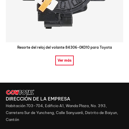
Resorte del reloj del volante 84306-0K010 para Toyota
Ver más
DIRECCIÓN DE LA EMPRESA
Habitación 703-704, Edificio A1, Wanda Plaza, No. 393,
Carretera Sur de Yuncheng, Calle Sanyuanli, Distrito de Baiyun,
Cantón