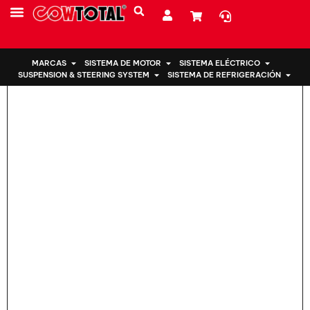
Hogar
>
Montaje del motor 12372-28041 Para Toyota Rav4
SOBRE NOSOTROS
MARCAS
SISTEMA DE MOTOR
SISTEMA ELÉCTRICO
SUSPENSION & STEERING SYSTEM
SISTEMA DE REFRIGERACIÓN