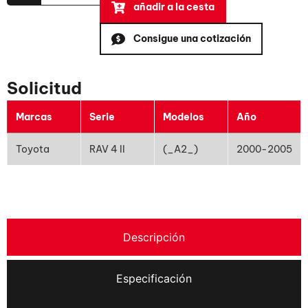
añadir a la cesta
Consigue una cotización
Solicitud
Marcas
Serie
Modelos
Año
Toyota
RAV 4 II
(_A2_)
2000-2005
Descripción
Especificación