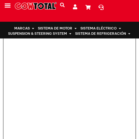
Hogar
>
Montaje del motor 12372-15160 Para TOYOTA COROLLA
SOBRE NOSOTROS
MARCAS
SISTEMA DE MOTOR
SISTEMA ELÉCTRICO
SUSPENSION & STEERING SYSTEM
SISTEMA DE REFRIGERACIÓN