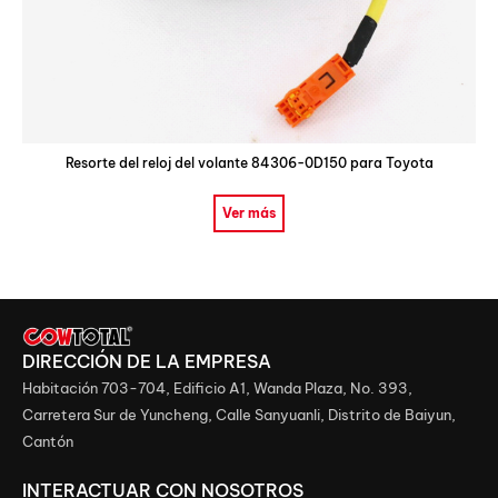
Resorte del reloj del volante 84306-0D150 para Toyota
Ver más
DIRECCIÓN DE LA EMPRESA
Habitación 703-704, Edificio A1, Wanda Plaza, No. 393,
Carretera Sur de Yuncheng, Calle Sanyuanli, Distrito de Baiyun,
Cantón
INTERACTUAR CON NOSOTROS