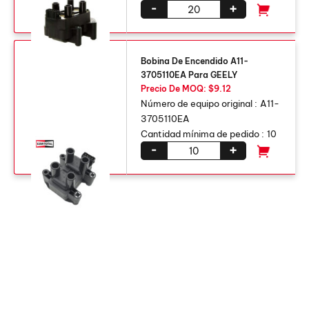
-
+
Bobina De Encendido A11-
3705110EA Para GEELY
Precio De MOQ: $9.12
Número de equipo original :
A11-
3705110EA
Cantidad mínima de pedido :
10
-
+