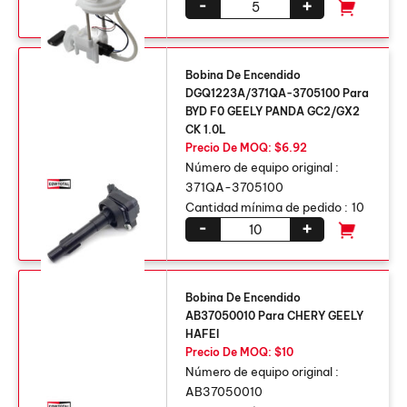
-
+
Bobina De Encendido
DGQ1223A/371QA-3705100 Para
BYD F0 GEELY PANDA GC2/GX2
CK 1.0L
Precio De MOQ: $6.92
Número de equipo original :
371QA-3705100
Cantidad mínima de pedido :
10
-
+
Bobina De Encendido
AB37050010 Para CHERY GEELY
HAFEI
Precio De MOQ: $10
Número de equipo original :
AB37050010