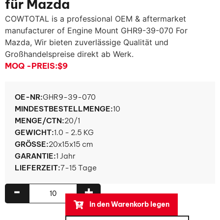
für Mazda
COWTOTAL is a professional OEM & aftermarket
manufacturer of Engine Mount GHR9-39-070 For
Mazda
, Wir bieten zuverlässige Qualität und
Großhandelspreise direkt ab Werk.
MOQ -PREIS:
$9
OE-NR:
GHR9-39-070
MINDESTBESTELLMENGE:
10
MENGE/CTN:
20/1
GEWICHT:
1.0 - 2.5 KG
GRÖSSE:
20x15x15 cm
GARANTIE:
1 Jahr
LIEFERZEIT:
7-15 Tage
-
+
in den Warenkorb legen