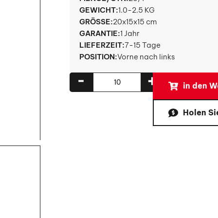
GEWICHT:
1.0-2.5 KG
GRÖSSE:
20x15x15 cm
GARANTIE:
1 Jahr
LIEFERZEIT:
7-15 Tage
POSITION:
Vorne nach links
-
+
in den W
Holen Si