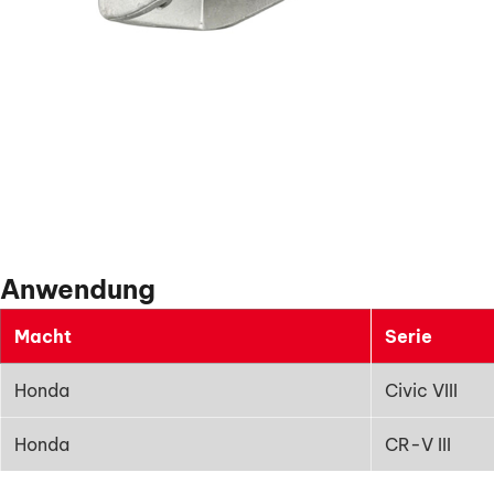
Anwendung
Macht
Serie
Honda
Civic VIII
Honda
CR-V III