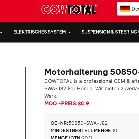
De
ELEKTRISCHES SYSTEM
SUSPENSION & STEERING
Motorhalterung 50850
COWTOTAL is a professional OEM & aft
SWA-J82 For Honda
, Wir bieten zuverl
Werk.
MOQ -PREIS:
$8.9
OE-NR:
50850-SWA-J82
MINDESTBESTELLMENGE:
10
MENGE/CTN:
20/1