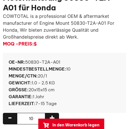
A01 für Honda
COWTOTAL is a professional OEM & aftermarket
manufacturer of Engine Mount 50830-T2A-A01 For
Honda
, Wir bieten zuverlässige Qualität und
Großhandelspreise direkt ab Werk.
MOQ -PREIS:
$
OE-NR:
50830-T2A-A01
MINDESTBESTELLMENGE:
10
MENGE/CTN:
20/1
GEWICHT:
1.0 - 2.5 KG
GRÖSSE:
20x15x15 cm
GARANTIE:
1 Jahr
LIEFERZEIT:
7-15 Tage
-
+
in den Warenkorb legen