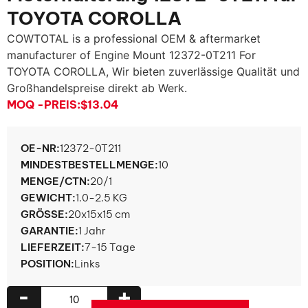
TOYOTA COROLLA
COWTOTAL is a professional OEM & aftermarket
manufacturer of Engine Mount 12372-0T211 For
TOYOTA COROLLA
, Wir bieten zuverlässige Qualität und
Großhandelspreise direkt ab Werk.
MOQ -PREIS:
$13.04
OE-NR:
12372-0
T211
MINDESTBESTELLMENGE:
10
MENGE/CTN:
20/1
GEWICHT:
1.0-2.5 KG
GRÖSSE:
20x15x15 cm
GARANTIE:
1 Jahr
LIEFERZEIT:
7-15 Tage
POSITION:
Links
-
+