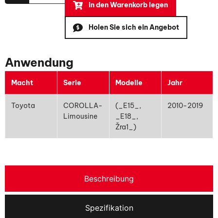
in den Warenkorb legen
Holen Sie sich ein Angebot
Anwendung
Macht
Serie
Modelle
Jahr
Toyota
COROLLA-
(_E15_,
2010-2019
Limousine
_E18_,
Žra1_)
Beschreibung
Spezifikation