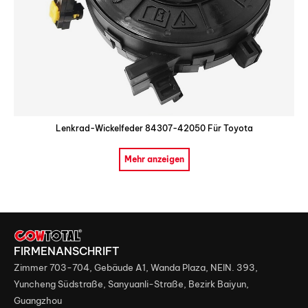
Lenkrad-Wickelfeder 84307-42050 Für Toyota
Mehr anzeigen
FIRMENANSCHRIFT
Zimmer 703-704, Gebäude A1, Wanda Plaza, NEIN. 393,
Yuncheng Südstraße, Sanyuanli-Straße, Bezirk Baiyun,
Guangzhou